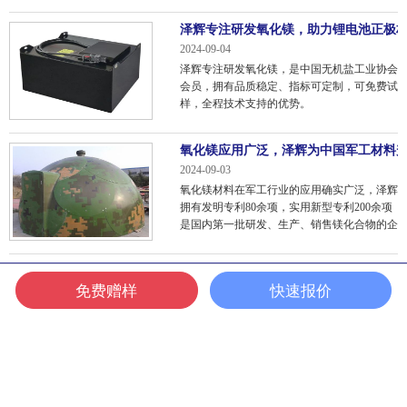
功降本的？
泽辉专注研发氧化镁，助力锂电池正极
2024-09-04
泽辉专注研发氧化镁，是中国无机盐工业协会
会员，拥有品质稳定、指标可定制，可免费试
样，全程技术支持的优势。
氧化镁应用广泛，泽辉为中国军工材料
2024-09-03
氧化镁材料在军工行业的应用确实广泛，泽辉
拥有发明专利80余项，实用新型专利200余项
是国内第一批研发、生产、销售镁化合物的企
业，为中国军工行业材料升级做到了添砖加
瓦！
1
...
4
5
6
7
8
9
10
11
12
13
14
...
44
免费赠样
快速报价
网站首页
全国热线
网站地图
版权所有：山东新泽辉新材料科技有限公司（江苏泽辉镁基新材料科技有
限公司旗下子公司） 2024