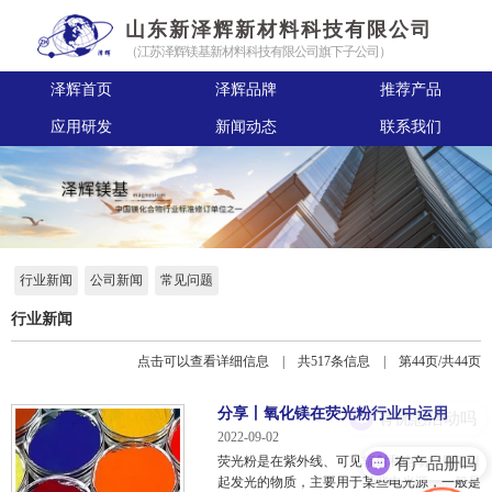
山东新泽辉新材料科技有限公司
（江苏泽辉镁基新材料科技有限公司旗下子公司）
泽辉首页
泽辉品牌
推荐产品
应用研发
新闻动态
联系我们
行业新闻
公司新闻
常见问题
行业新闻
点击可以查看详细信息 | 共517条信息 | 第44页/共44页
分享丨氧化镁在荧光粉行业中运用
有优惠活动吗
2022-09-02
有产品册吗
荧光粉是在紫外线、可见辐射和电场作用下引
起发光的物质，主要用于某些电光源，一般是