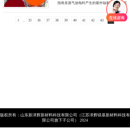
指将汞蒸气放电时产生的紫外辐射转换成可见
光或所需波长的紫外线的发光物质（传统日光
灯，节能灯）。
1
...
35
36
37
38
39
40
41
42
43
44
版权所有：山东新泽辉新材料科技有限公司（江苏泽辉镁基新材料科技有
限公司旗下子公司） 2024